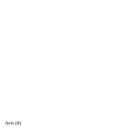
a
la
main
Avis (0)