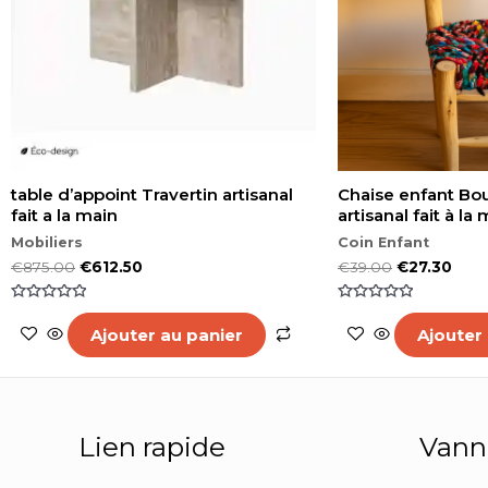
table d’appoint Travertin artisanal
Chaise enfant Bo
fait a la main
artisanal fait à la
Mobiliers
Coin Enfant
€
875.00
€
612.50
€
39.00
€
27.30
Note
Note
0
0
Ajouter au panier
Ajouter
sur
sur
5
5
Lien rapide
Vann