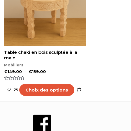
tions
options
euvent
peuvent
re
être
oisies
choisies
r
sur
la
age
page
u
du
oduit
produit
Table chaki en bois sculptée à la
main
Mobiliers
€
149.00
–
€
159.00
Note
0
Choix des options
sur
5