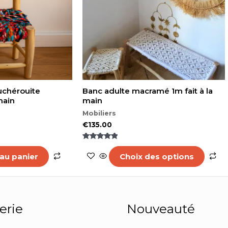
op
p
êt
ch
su
la
p
d
pr
uchérouite
Banc adulte macramé 1m fait à la
 main
main
Mobiliers
€
135.00
Note
5.00
 au panier
Choix des options
sur 5
erie
Nouveauté