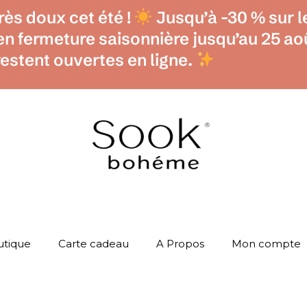
ès doux cet été !
Jusqu’à -30 % sur l
 en fermeture saisonnière jusqu’au 25 
restent ouvertes en ligne.
utique
Carte cadeau
A Propos
Mon compte