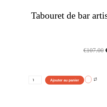
Tabouret de bar artis
€
107.00
quantité
Ajouter au panier
de
Tabouret
de
bar
artisanal
fait