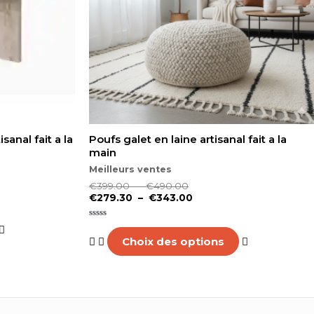
peuvent
être
choisies
sur
la
page
du
produit
sanal fait a la
Poufs galet en laine artisanal fait a la
main
Meilleurs ventes
€
399.00
–
€
490.00
€
279.30
–
€
343.00
Note
0
Choix des options
sur
5