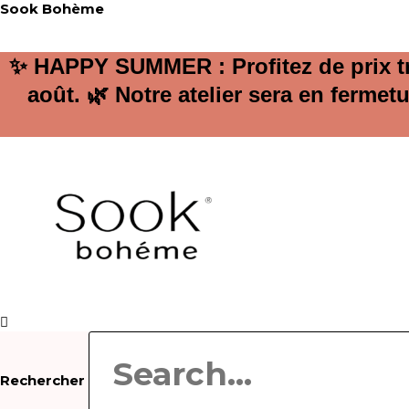
Aller
Sook Bohème
au
contenu
✨ HAPPY SUMMER : Profitez de prix trè
août. 🌿 Notre atelier sera en ferme
Rechercher