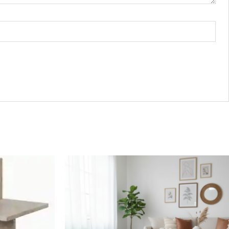
Plage
Plage
Ce
de
de
produit
prix :
prix :
a
€399.00
€279.30
plusieurs
à
à
variations.
€490.00
€343.00
Les
options