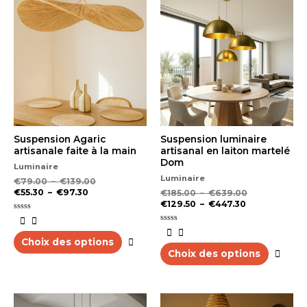
de
de
de
de
produit
prod
prix :
prix :
prix :
prix :
a
a
€55.30
€79.00
€129.50
€185.00
plusieurs
plus
à
à
à
à
variations.
varia
€97.30
€139.00
€447.30
€639.00
Les
Les
options
opti
peuvent
peu
être
être
choisies
choi
sur
sur
la
la
Suspension Agaric
Suspension luminaire
page
pag
artisanale faite à la main
artisanal en laiton martelé
du
du
Dom
Luminaire
produit
prod
Luminaire
€
79.00
–
€
139.00
€
55.30
–
€
97.30
€
185.00
–
€
639.00
€
129.50
–
€
447.30
Note
0
Note
sur
0
5
Choix des options
sur
5
Choix des options
Plage
Plage
Plage
Plage
Ce
Ce