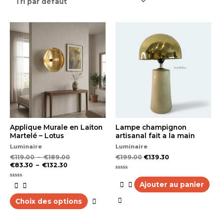
Plage
Plage
Ce
de
de
produit
prix :
prix :
a
€83.30
€119.00
plusieurs
à
à
variations.
€132.30
€189.00
Les
options
peuvent
être
choisies
sur
la
Applique Murale en Laiton
Lampe champignon
page
Martelé – Lotus
artisanal fait a la main
du
Luminaire
Luminaire
produit
€
119.00
–
€
189.00
€
199.00
€
139.30
€
83.30
–
€
132.30
Note
0
Ajouter au panier
Note
sur
0
5
sur
5
Choix des options