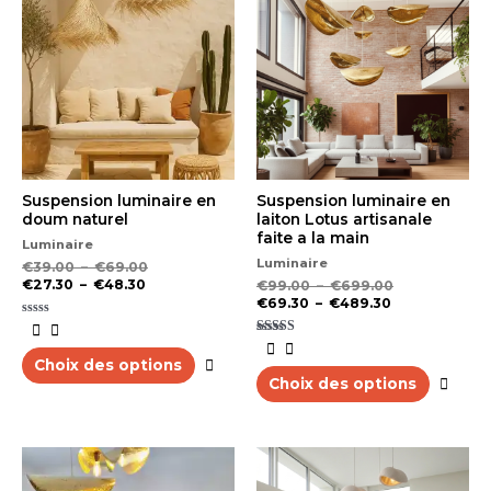
prix :
prix :
prix :
prix :
a
a
€27.30
€39.00
€69.30
€99.00
plusieurs
plus
à
à
à
à
variations.
varia
€48.30
€69.00
€489.30
€699.00
Les
Les
options
opti
peuvent
peu
être
être
choisies
choi
sur
sur
la
la
Suspension luminaire en
Suspension luminaire en
page
pag
doum naturel
laiton Lotus artisanale
du
du
faite a la main
Luminaire
produit
prod
Luminaire
€
39.00
–
€
69.00
€
27.30
–
€
48.30
€
99.00
–
€
699.00
€
69.30
–
€
489.30
Note
0
Note
sur
5.00
5
Choix des options
sur 5
Choix des options
Plage
Plage
Plage
Plage
Ce
Ce
de
de
de
de
produit
prod
prix :
prix :
prix :
prix :