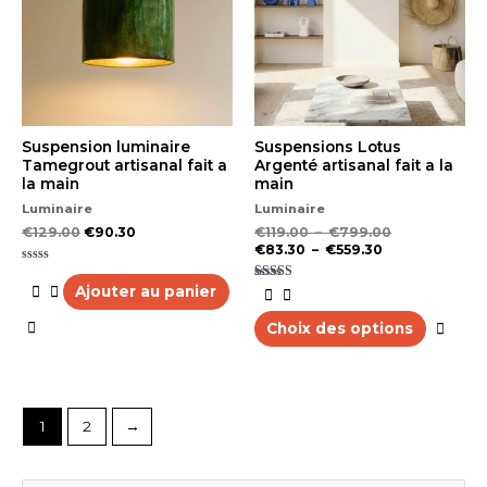
varia
€559.30
€799.00
Les
opti
peu
être
choi
sur
la
Suspension luminaire
Suspensions Lotus
pag
Tamegrout artisanal fait a
Argenté artisanal fait a la
du
la main
main
prod
Luminaire
Luminaire
€
129.00
€
90.30
€
119.00
–
€
799.00
€
83.30
–
€
559.30
Note
0
Ajouter au panier
Note
sur
5.00
5
sur 5
Choix des options
1
2
→