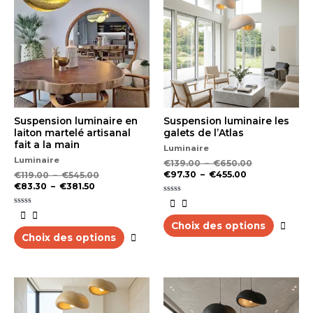
a
a
€83.30
€119.00
€97.30
€139.00
plusieurs
plus
à
à
à
à
variations.
varia
€381.50
€545.00
€455.00
€650.00
Les
Les
options
opti
peuvent
peu
être
être
choisies
choi
sur
sur
la
la
Suspension luminaire en
Suspension luminaire les
page
pag
laiton martelé artisanal
galets de l’Atlas
du
du
fait a la main
Luminaire
produit
prod
Luminaire
€
139.00
–
€
650.00
€
97.30
–
€
455.00
€
119.00
–
€
545.00
€
83.30
–
€
381.50
Note
0
Note
sur
0
5
Choix des options
sur
5
Choix des options
Plage
Plage
Plage
Plage
Ce
Ce
de
de
de
de
produit
prod
prix :
prix :
prix :
prix :
a
a