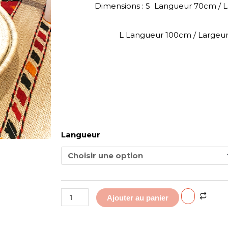
Dimensions : S Langueur 70cm / 
L Langueur 100cm / Large
quantité
Langueur
de
Banc
adulte
en
cuir
fait
Ajouter au panier
à
la
main