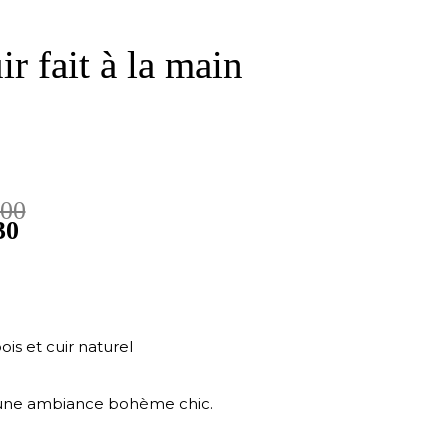
r fait à la main
.00
30
ois et cuir naturel
a une ambiance bohème chic.