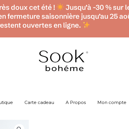
ès doux cet été !
Jusqu’à -30 % sur l
 en fermeture saisonnière jusqu’au 25 
restent ouvertes en ligne.
utique
Carte cadeau
A Propos
Mon compte