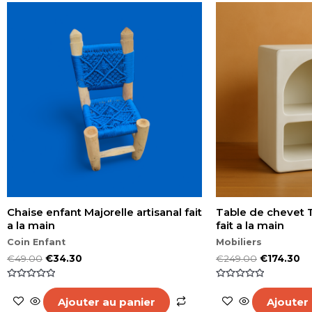
Chaise enfant Majorelle artisanal fait
Table de chevet T
a la main
fait a la main
Coin Enfant
Mobiliers
€
49.00
€
34.30
€
249.00
€
174.30
Note
Note
0
0
Ajouter au panier
Ajouter
sur
sur
5
5