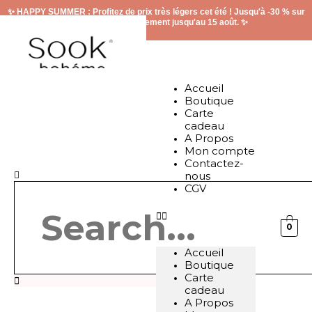
Aller
✨ HAPPY SUMMER : Profitez de prix très légers cet été ! Jusqu'à -30 % sur
au
le site, valable uniquement jusqu'au 15 août. ✨
contenu
Accueil
Boutique
Carte
cadeau
A Propos
Mon compte
Contactez-
Rechercher
nous
CGV
0
Accueil
Boutique
Carte
cadeau
A Propos