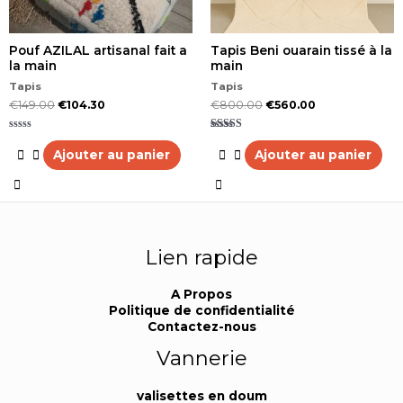
Pouf AZILAL artisanal fait a
Tapis Beni ouarain tissé à la
la main
main
Tapis
Tapis
€
149.00
€
104.30
€
800.00
€
560.00
Note
Note
0
5.00
Ajouter au panier
Ajouter au panier
sur
sur 5
5
Lien rapide
A Propos
Politique de confidentialité
Contactez-nous
Vannerie
valisettes en doum