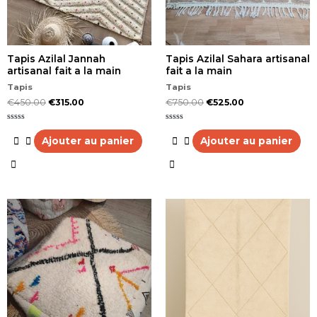
Tapis Azilal Jannah
Tapis Azilal Sahara artisanal
artisanal fait a la main
fait a la main
Tapis
Tapis
€
450.00
€
315.00
€
750.00
€
525.00
Note
Note
0
0
Ajouter au panier
Ajouter au panier
sur
sur
5
5