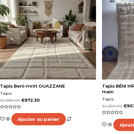
Tapis Beni-mrirt OUAZZANE
Tapis BÉNI MRI
main
Tapis
Tapis
€
1,389.00
€
972.30
€
1,290.00
€
90
Note
0
Note
Ajouter au panier
sur
0
5
Ajout
sur
5