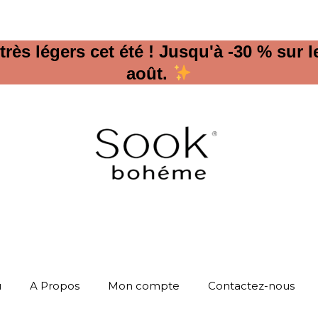
ès légers cet été ! Jusqu'à -30 % sur l
août.
u
A Propos
Mon compte
Contactez-nous