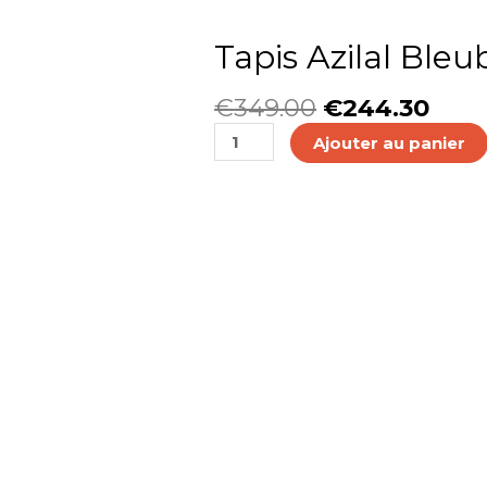
quantité
Tapis Azilal Bleu
de
Tapis
€
349.00
€
244.30
Azilal
Bleublanc
Ajouter au panier
artisanal
fait
a
la
main