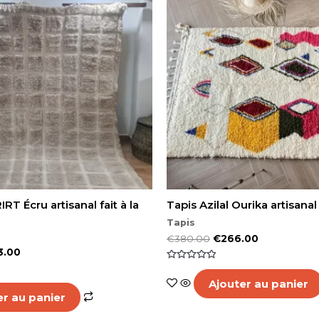
RT Écru artisanal fait à la
Tapis Azilal Ourika artisanal 
Tapis
€
380.00
€
266.00
3.00
Note
0
Ajouter au panier
sur
5
er au panier