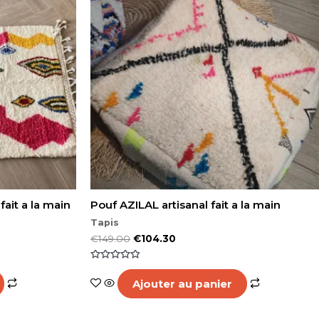
fait a la main
Pouf AZILAL artisanal fait a la main
Tapis
€
149.00
€
104.30
Note
0
Ajouter au panier
sur
5