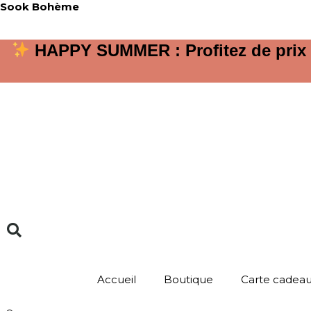
Aller
Sook Bohème
au
contenu
HAPPY SUMMER : Profitez de prix tr
Accueil
Boutique
Carte cadea