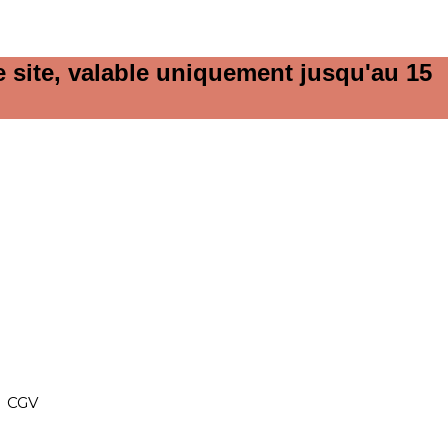
e site, valable uniquement jusqu'au 15
CGV