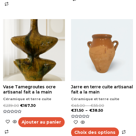
Plage
Plage
Ce
de
de
pro
prix :
prix :
a
€31.50
€45.00
plu
à
à
vari
€38.50
€55.00
Les
opt
peu
êtr
cho
sur
la
Vase Tamegroutes ocre
Jarre en terre cuite artisanal
pag
artisanal fait a la main
fait a la main
du
pro
Céramique et terre cuite
Céramique et terre cuite
€
239.00
€
167.30
€
45.00
–
€
55.00
€
31.50
–
€
38.50
Note
0
Ajouter au panier
Note
sur
0
5
sur
5
Choix des options