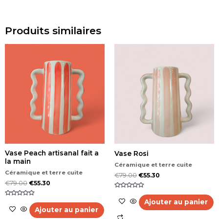
Produits similaires
Vase Peach artisanal fait a
Vase Rosi
la main
Céramique et terre cuite
Céramique et terre cuite
€
79.00
€
55.30
€
79.00
€
55.30
Note
0
Ajouter au panier
Note
sur
0
Ajouter au panier
5
sur
5