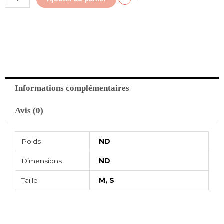
la
main
Informations complémentaires
Avis (0)
Poids
ND
Dimensions
ND
Taille
M, S