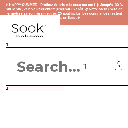
Aller
✨ HAPPY SUMMER : Profitez de prix très doux cet été ! ☀️ Jusqu’à -30 %
au
sur le site, valable uniquement jusqu’au 15 août. 🌿 Notre atelier sera en
contenu
fermeture saisonnière jusqu’au 25 août inclus. Les commandes restent
ouvertes en ligne. ✨
Rechercher
0
Carte cadeau
Contactez-nous