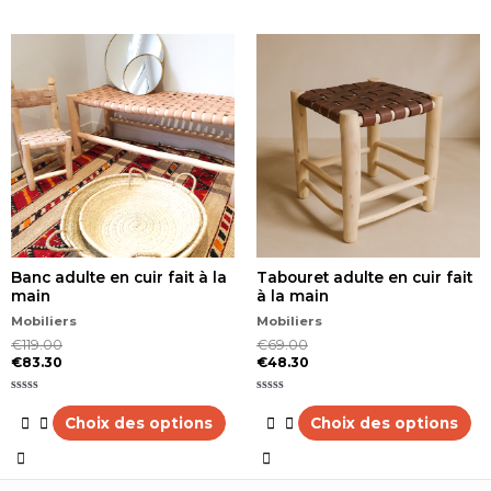
Ce
Ce
produit
produit
a
a
plusieurs
plusieurs
variations.
variations.
Les
Les
options
options
peuvent
peuvent
être
être
choisies
choisies
sur
sur
la
la
Banc adulte en cuir fait à la
Tabouret adulte en cuir fait
page
page
main
à la main
du
du
produit
produit
Mobiliers
Mobiliers
€
119.00
€
69.00
€
83.30
€
48.30
Note
Note
0
0
Choix des options
Choix des options
sur
sur
5
5