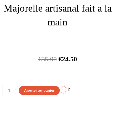
Majorelle artisanal fait a la
main
€
35.00
€
24.50
quantité
Ajouter au panier
de
Tabouret
Macramé
Majorelle
artisanal