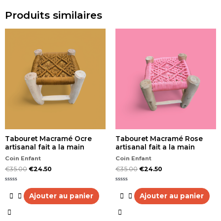
Produits similaires
Tabouret Macramé Ocre
Tabouret Macramé Rose
artisanal fait a la main
artisanal fait a la main
Coin Enfant
Coin Enfant
€
35.00
€
24.50
€
35.00
€
24.50
Note
Note
0
0
Ajouter au panier
Ajouter au panier
sur
sur
5
5