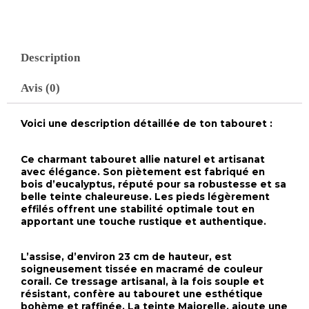
fait
a
la
main
Description
Avis (0)
Voici une description détaillée de ton tabouret :
Ce charmant tabouret allie naturel et artisanat
avec élégance. Son piètement est fabriqué en
bois d’eucalyptus, réputé pour sa robustesse et sa
belle teinte chaleureuse. Les pieds légèrement
effilés offrent une stabilité optimale tout en
apportant une touche rustique et authentique.
L’assise, d’environ 23 cm de hauteur, est
soigneusement tissée en macramé de couleur
corail. Ce tressage artisanal, à la fois souple et
résistant, confère au tabouret une esthétique
bohème et raffinée. La teinte Majorelle, ajoute une