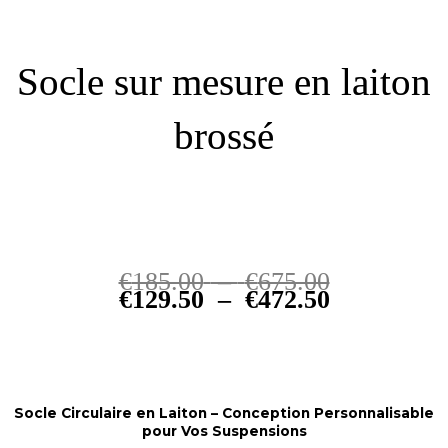
Socle sur mesure en laiton
brossé
Plage
Plage
€
185.00
–
€
675.00
de
de
€
129.50
–
€
472.50
prix :
prix :
€185.00
€129.50
à
à
€675.00
€472.50
Socle Circulaire en Laiton – Conception Personnalisable
pour Vos Suspensions