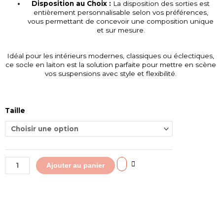
Disposition au Choix :
La disposition des sorties est
entièrement personnalisable selon vos préférences,
vous permettant de concevoir une composition unique
et sur mesure.
Idéal pour les intérieurs modernes, classiques ou éclectiques,
ce socle en laiton est la solution parfaite pour mettre en scène
vos suspensions avec style et flexibilité.
quantité
Taille
de
Socle
sur
mesure
en
laiton
Ajouter au panier
brossé