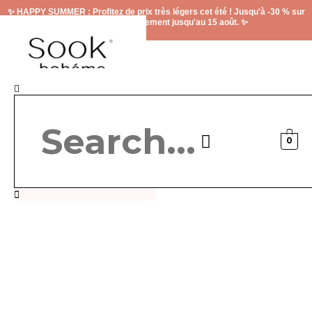
Aller
✨ HAPPY SUMMER : Profitez de prix très légers cet été ! Jusqu'à -30 % sur
au
le site, valable uniquement jusqu'au 15 août. ✨
contenu
Rechercher
0
Carte cadeau
Contactez-nous