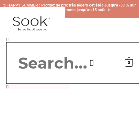
Aller
✨ HAPPY SUMMER : Profitez de prix très légers cet été ! Jusqu'à -30 % sur
au
le site, valable uniquement jusqu'au 15 août. ✨
contenu
Rechercher
0
Carte cadeau
Contactez-nous