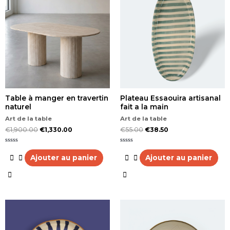
Table à manger en travertin
Plateau Essaouira artisanal
naturel
fait a la main
Art de la table
Art de la table
€
1,900.00
€
1,330.00
€
55.00
€
38.50
Note
Note
0
0
Ajouter au panier
Ajouter au panier
sur
sur
5
5
Ce
produit
a