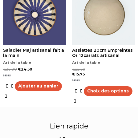
plusieurs
variations.
Les
options
peuvent
être
choisies
sur
la
Saladier Maj artisanal fait a
Assiettes 20cm Empreintes
page
la main
Or 12carrats artisanal
du
produit
Art de la table
Art de la table
€
35.00
€
24.50
€
22.50
€
15.75
Note
0
Ajouter au panier
Note
sur
0
Choix des options
5
sur
5
Lien rapide