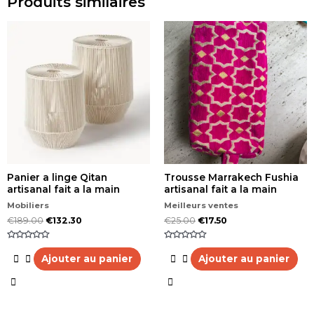
Produits similaires
Panier a linge Qitan
Trousse Marrakech Fushia
artisanal fait a la main
artisanal fait a la main
Mobiliers
Meilleurs ventes
€
189.00
€
132.30
€
25.00
€
17.50
Note
Note
0
0
Ajouter au panier
Ajouter au panier
sur
sur
5
5