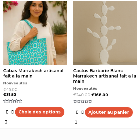
Ce
produit
a
plusieurs
variations.
Les
options
peuvent
être
choisies
sur
la
Cabas Marrakech artisanal
Cactus Barbarie Blanc
page
fait a la main
Marrakech artisanal fait a la
du
main
produit
Nouveautés
Nouveautés
€
45.00
€
31.50
€
240.00
€
168.00
Note
Note
0
0
Choix des options
Ajouter au panier
sur
sur
5
5