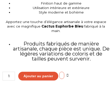
Finition haut de gamme
Utilisation intérieure et extérieure
Style moderne et bohème
Apportez une touche d’élégance artisanale à votre espace
avec ce magnifique
Cactus Euphorbe Bleu
fabriqué à la
main.
Produits fabriqués de manière
artisanale, chaque pièce est unique. De
légères variations de coloris et de
tailles peuvent survenir.
quantité
Ajouter au panier
de
Cactus
Euphorbe
Bleu
Marrakech
artisanal
fait
a