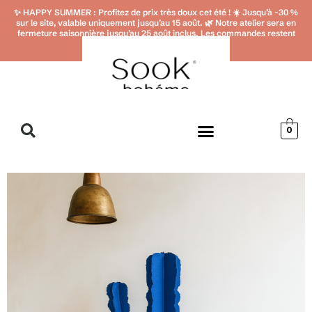
Aller
✨ HAPPY SUMMER : Profitez de prix très doux cet été ! ☀️ Jusqu’à -30 %
au
sur le site, valable uniquement jusqu’au 15 août. 🌿 Notre atelier sera en
contenu
fermeture saisonnière jusqu’au 25 août inclus. Les commandes restent
ouvertes en ligne. ✨
0
Carte cadeau
Contactez-nous